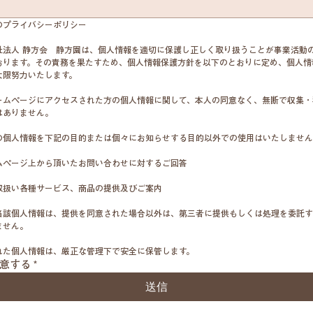
のプライバシーポリシー
祉法人 静方会　静方園は、個人情報を適切に保護し正しく取り扱うことが事業活動
おります。その責務を果たすため、個人情報保護方針を以下のとおりに定め、個人情
大限努力いたします。
ームページにアクセスされた方の個人情報に関して、本人の同意なく、無断で収集・
はありません。
の個人情報を下記の目的または個々にお知らせする目的以外での使用はいたしません
ムページ上から頂いたお問い合わせに対するご回答
取扱い各種サービス、商品の提供及びご案内
当該個人情報は、提供を同意された場合以外は、第三者に提供もしくは処理を委託す
ません。
れた個人情報は、厳正な管理下で安全に保管します。
意する
*
送信