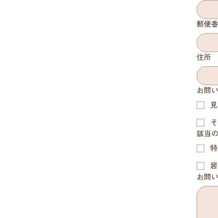
郵便
住所
お問
見
そ
該当
特
居
お問