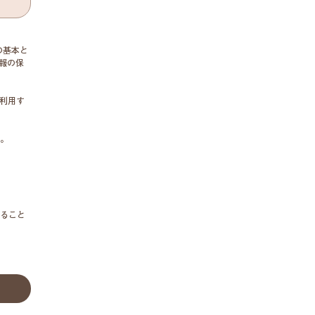
の基本と
報の保
利用す
。
ること