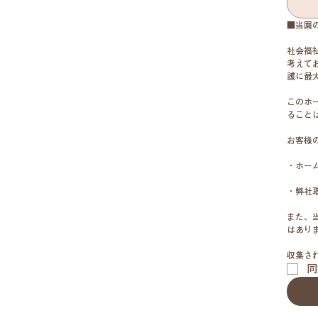
■当園
社会福
考えて
護に最
このホ
ること
お客様
・ホー
・弊社
また、
はあり
収集さ
同